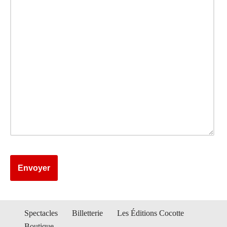
A
Spectacles
Billetterie
Les Éditions Cocotte
lt
Boutique